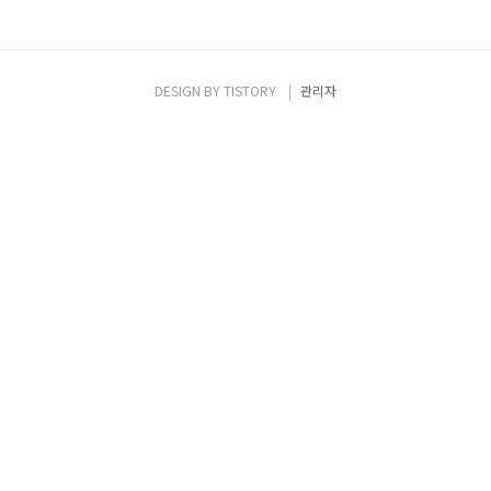
DESIGN BY
TISTORY
관리자