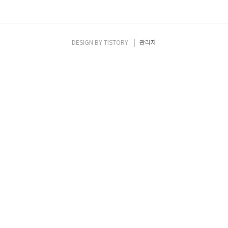
DESIGN BY
TISTORY
관리자