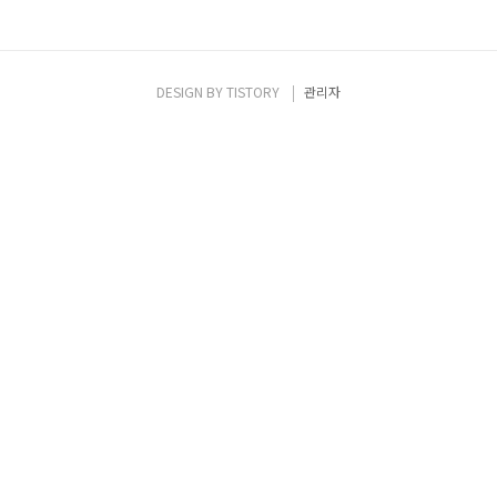
DESIGN BY
TISTORY
관리자