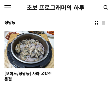
본문 바로가기
초보 프로그래머의 하루
정왕동
[오이도/정왕동] 사라 굴밥전
문점