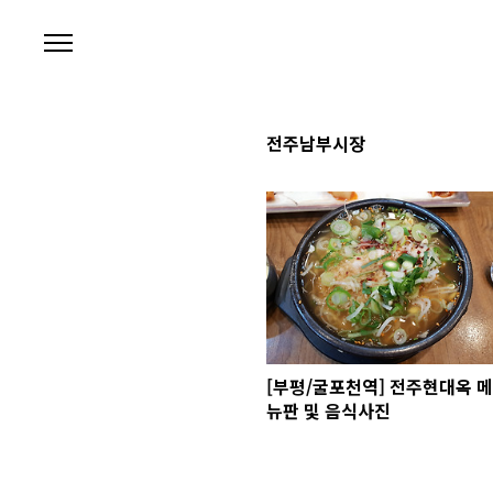
본문 바로가기
전주남부시장
[부평/굴포천역] 전주현대옥 메
뉴판 및 음식사진