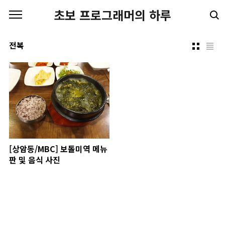
본문 바로가기
초보 프로그래머의 하루
전복
[상암동/MBC] 보돌미역 메뉴
판 및 음식 사진