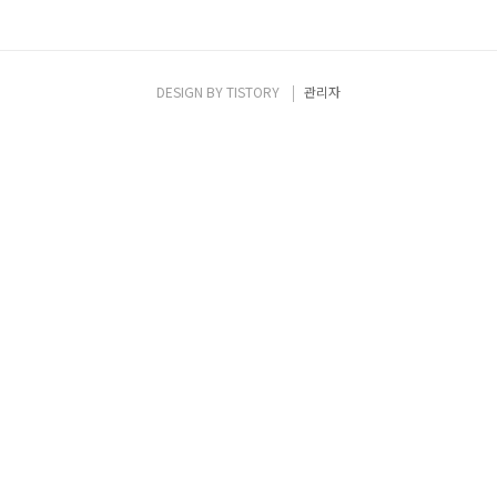
DESIGN BY
TISTORY
관리자