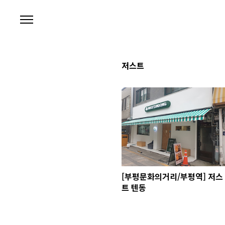
본문 바로가기
저스트
[부평문화의거리/부평역] 저스
트 텐동