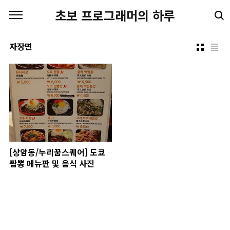
본문 바로가기
초보 프로그래머의 하루
자장면
[상암동/누리꿈스퀘어] 도쿄
짬뽕 메뉴판 및 음식 사진