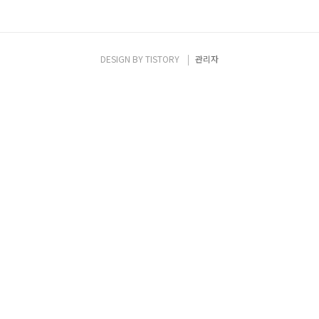
DESIGN BY
TISTORY
관리자