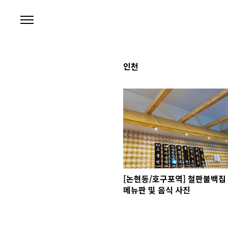
본문 바로가기
인천
[논현동/호구포역] 철판불백집
메뉴판 및 음식 사진