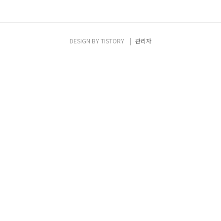
DESIGN BY
TISTORY
관리자