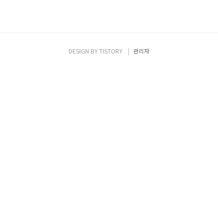
DESIGN BY
TISTORY
관리자