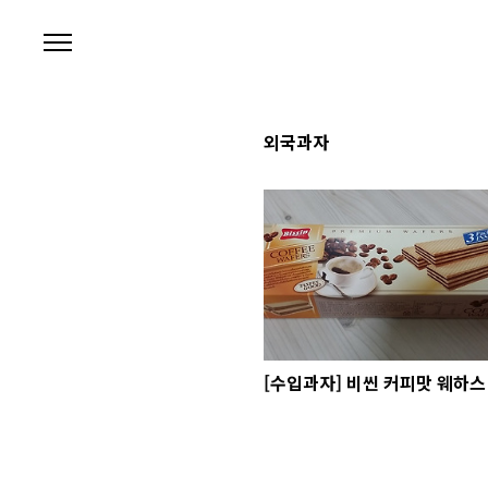
본문 바로가기
외국과자
[수입과자] 비씬 커피맛 웨하스