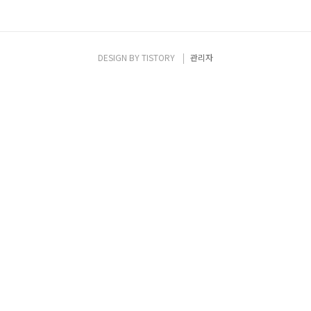
DESIGN BY
TISTORY
관리자