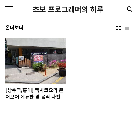
본문 바로가기
초보 프로그래머의 하루
온더보더
[상수역/홍대] 멕시코요리 온
더보더 메뉴판 및 음식 사진