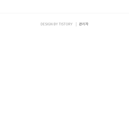
DESIGN BY
TISTORY
관리자