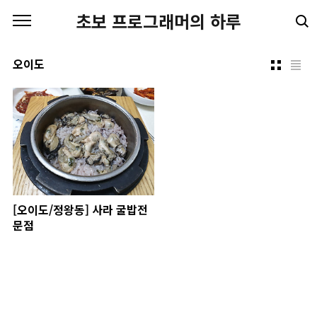
본문 바로가기
초보 프로그래머의 하루
오이도
[오이도/정왕동] 사라 굴밥전
문점