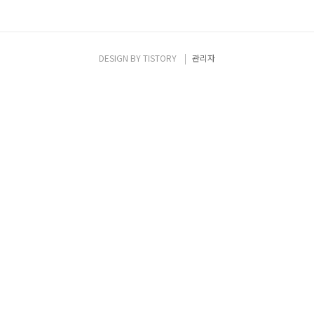
DESIGN BY
TISTORY
관리자