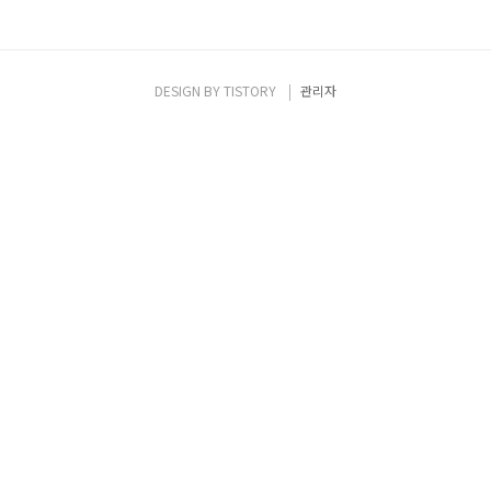
DESIGN BY
TISTORY
관리자