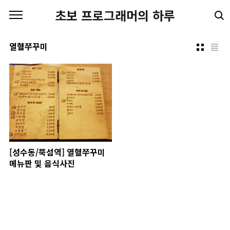
본문 바로가기
초보 프로그래머의 하루
열혈쭈꾸미
[성수동/뚝섬역] 열혈쭈꾸미
메뉴판 및 음식사진