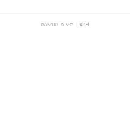
DESIGN BY
TISTORY
관리자