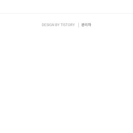
DESIGN BY
TISTORY
관리자