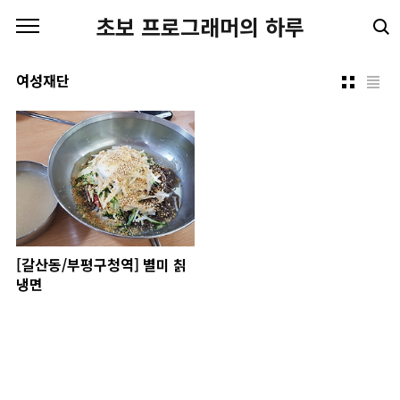
본문 바로가기
초보 프로그래머의 하루
여성재단
[갈산동/부평구청역] 별미 칡
냉면