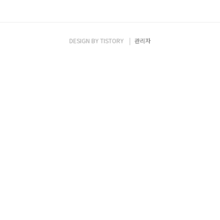
DESIGN BY
TISTORY
관리자