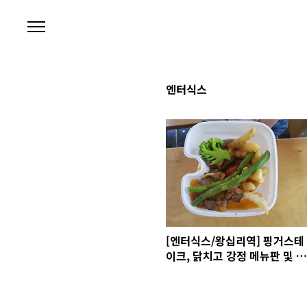
본문 바로가기
엔터식스
[엔터식스/왕십리역] 핑거스테
이크, 닭치고 강정 메뉴판 및 음
식 사진