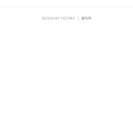
DESIGN BY
TISTORY
관리자