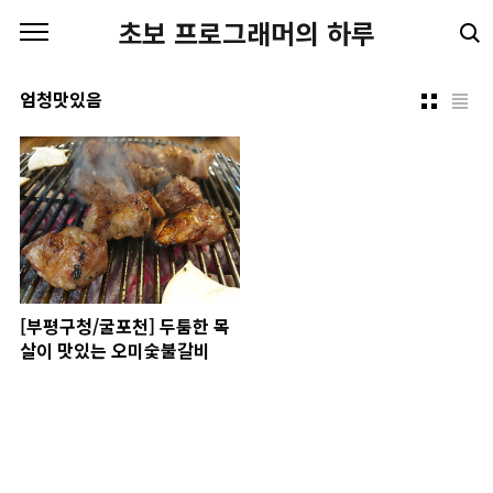
본문 바로가기
초보 프로그래머의 하루
엄청맛있음
[부평구청/굴포천] 두툼한 목
살이 맛있는 오미숯불갈비