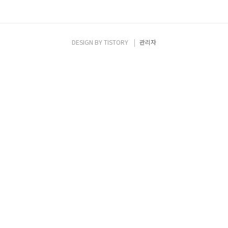
DESIGN BY
TISTORY
관리자