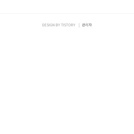
DESIGN BY
TISTORY
관리자