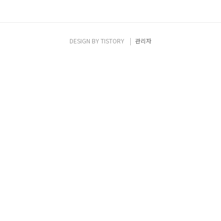
DESIGN BY
TISTORY
관리자