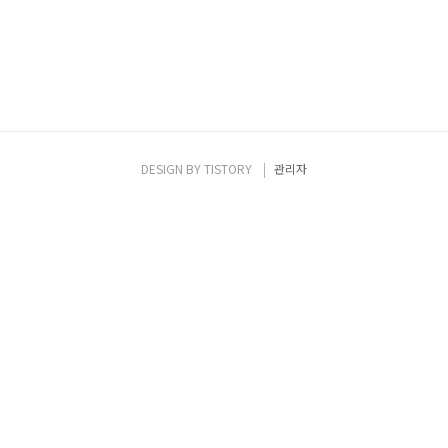
DESIGN BY
TISTORY
관리자