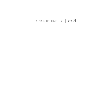
DESIGN BY
TISTORY
관리자