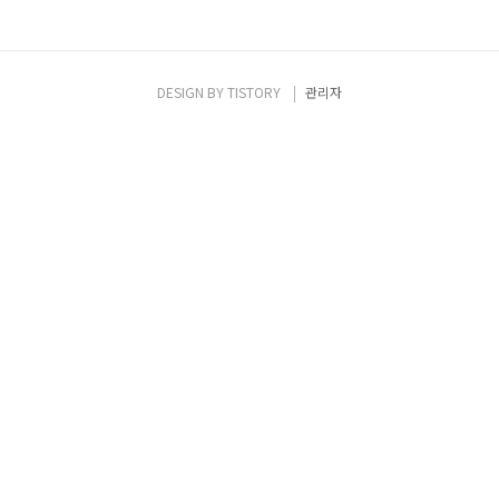
DESIGN BY
TISTORY
관리자