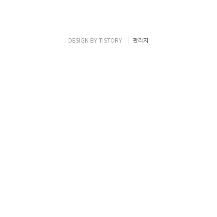
DESIGN BY
TISTORY
관리자