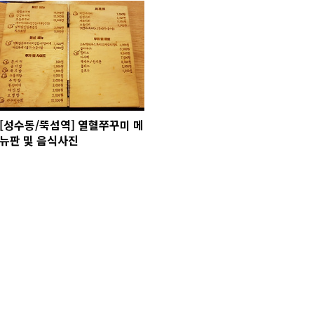
[성수동/뚝섬역] 열혈쭈꾸미 메
뉴판 및 음식사진