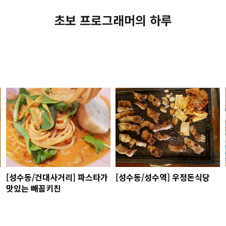
초보 프로그래머의 하루
[성수동/건대사거리] 파스타가
[성수동/성수역] 우정돈식당
맛있는 빼꼼키친