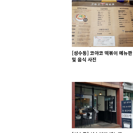
[성수동] 코야코 떡볶이 메뉴판
및 음식 사진