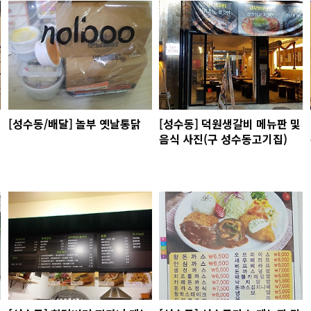
[성수동/배달] 놀부 옛날통닭
[성수동] 덕원생갈비 메뉴판 및
음식 사진(구 성수동고기집)