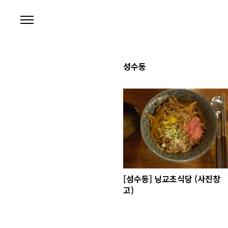
본문 바로가기
성수동
[성수동] 닝교초식당 (사진창
고)