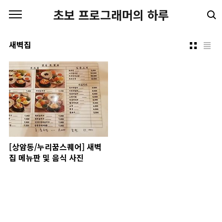
본문 바로가기
초보 프로그래머의 하루
새벽집
[상암동/누리꿈스퀘어] 새벽
집 메뉴판 및 음식 사진