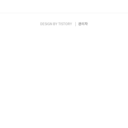
DESIGN BY
TISTORY
관리자