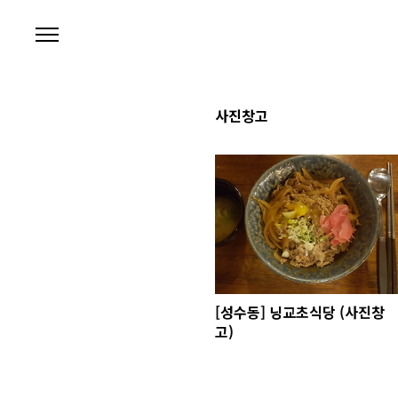
본문 바로가기
사진창고
[성수동] 닝교초식당 (사진창
고)