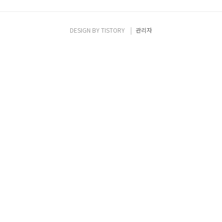
DESIGN BY
TISTORY
관리자