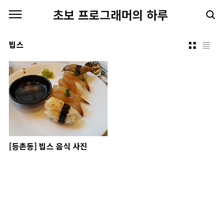
본문 바로가기
초보 프로그래머의 하루
빕스
[등촌동] 빕스 음식 사진