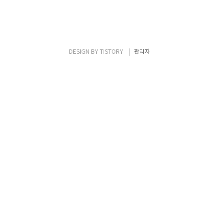
DESIGN BY
TISTORY
관리자