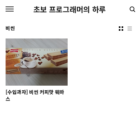
본문 바로가기
초보 프로그래머의 하루
비씬
[수입과자] 비씬 커피맛 웨하
스