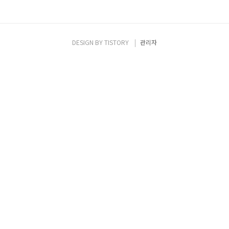
DESIGN BY
TISTORY
관리자