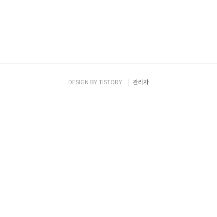
DESIGN BY
TISTORY
관리자