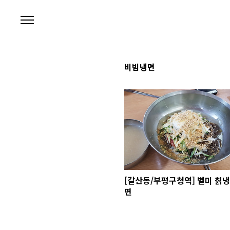
본문 바로가기
비빔냉면
[갈산동/부평구청역] 별미 칡냉
면