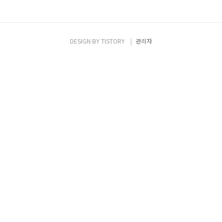
DESIGN BY
TISTORY
관리자