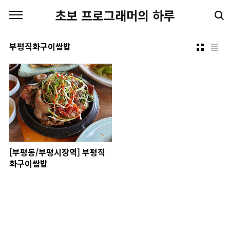
본문 바로가기
초보 프로그래머의 하루
부평직화구이쌈밥
[부평동/부평시장역] 부평직
화구이쌈밥