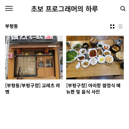
본문 바로가기
초보 프로그래머의 하루
부평동
[부평동/부평구청] 교레츠 라
[부평구청] 아리랑 쌈정식 메
멘
뉴판 및 음식 사진