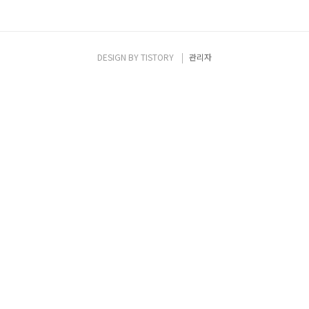
DESIGN BY
TISTORY
관리자