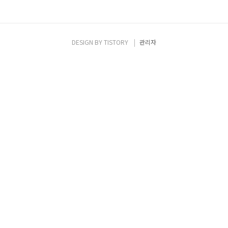
DESIGN BY
TISTORY
관리자