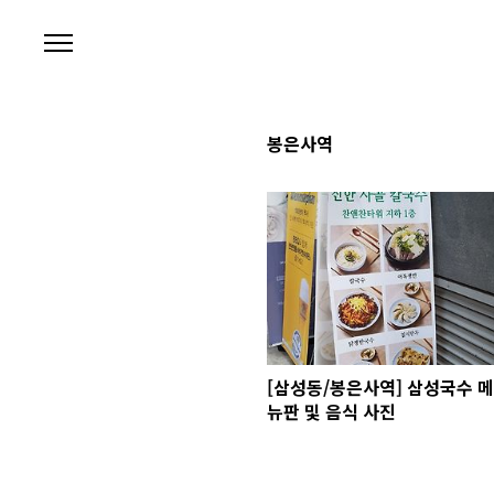
본문 바로가기
봉은사역
[삼성동/봉은사역] 삼성국수 메
뉴판 및 음식 사진