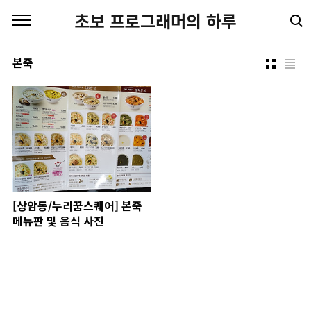
본문 바로가기
초보 프로그래머의 하루
본죽
[상암동/누리꿈스퀘어] 본죽
메뉴판 및 음식 사진