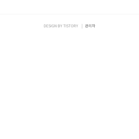
DESIGN BY
TISTORY
관리자