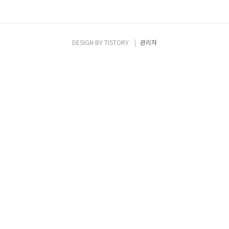
DESIGN BY
TISTORY
관리자