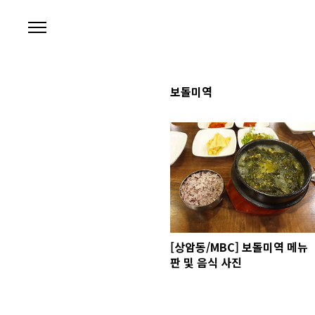
본문 바로가기
보돌미역
[상암동/MBC] 보돌미역 메뉴
판 및 음식 사진