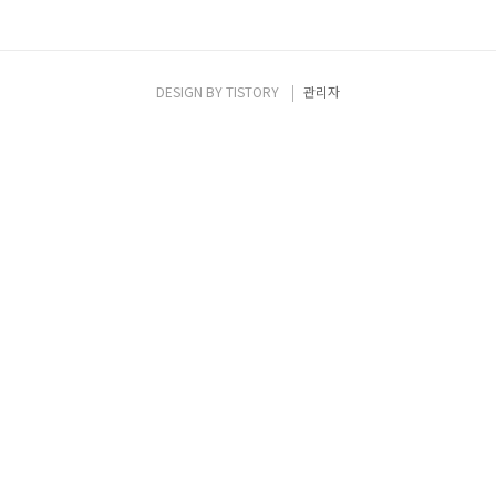
DESIGN BY
TISTORY
관리자