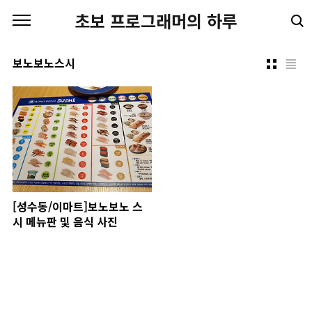
본문 바로가기
초보 프로그래머의 하루
보노보노스시
[성수동/이마트]보노보노 스
시 메뉴판 및 음식 사진