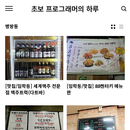
본문 바로가기
초보 프로그래머의 하루
병방동
[맛집/임학동] 세계맥주 전문
[임학동/맛집] 88켄터키 메뉴
점 맥주트럭(다트바)
판