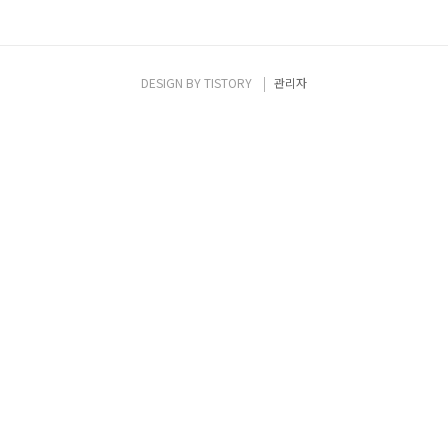
DESIGN BY
TISTORY
관리자