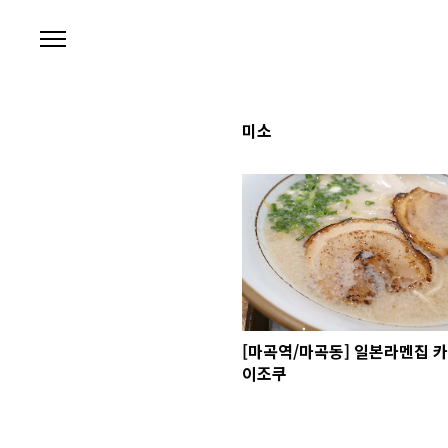
본문 바로가기
미소
[마곡역/마곡동] 일본라멘집 카
이조쿠