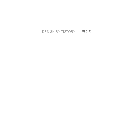
DESIGN BY
TISTORY
관리자