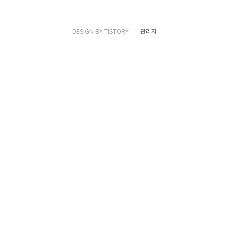
DESIGN BY
TISTORY
관리자