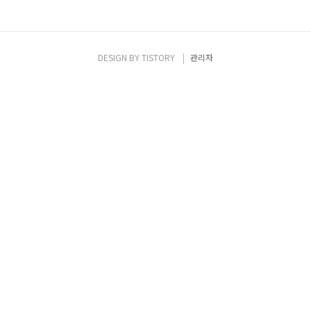
DESIGN BY
TISTORY
관리자