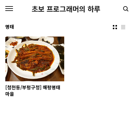
본문 바로가기
초보 프로그래머의 하루
명태
[청천동/부평구청] 해평명태
마을