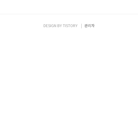
DESIGN BY
TISTORY
관리자