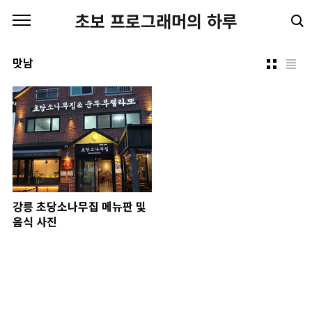
본문 바로가기
초보 프로그래머의 하루
맛남
강릉 초당소나무집 메뉴판 및
음식 사진