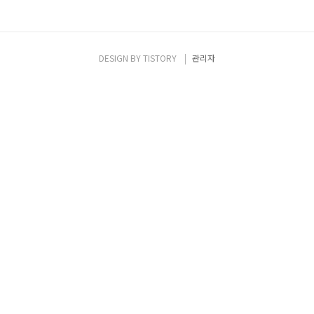
DESIGN BY
TISTORY
관리자